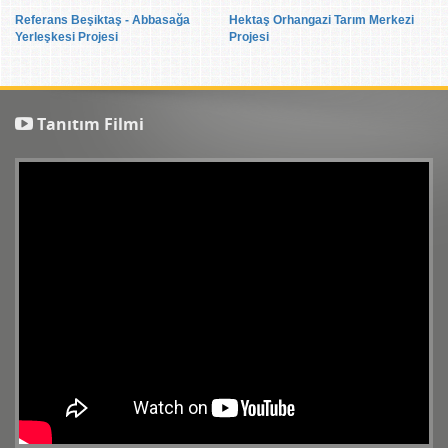
Referans Beşiktaş - Abbasağa
Hektaş Orhangazi Tarım Merkezi
Yerleşkesi Projesi
Projesi
Tanıtım Filmi