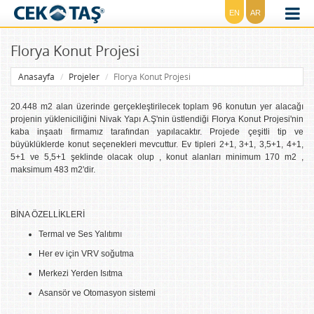
EN
AR
Florya Konut Projesi
Anasayfa
Projeler
Florya Konut Projesi
20.448 m2 alan üzerinde gerçekleştirilecek toplam 96 konutun yer alacağı
projenin yükleniciliğini Nivak Yapı A.Ş'nin üstlendiği Florya Konut Projesi'nin
kaba inşaatı firmamız tarafından yapılacaktır. Projede çeşitli tip ve
büyüklüklerde konut seçenekleri mevcuttur. Ev tipleri 2+1, 3+1, 3,5+1, 4+1,
5+1 ve 5,5+1 şeklinde olacak olup , konut alanları minimum 170 m2 ,
maksimum 483 m2'dir.
BİNA ÖZELLİKLERİ
Termal ve Ses Yalıtımı
Her ev için VRV soğutma
Merkezi Yerden Isıtma
Asansör ve Otomasyon sistemi