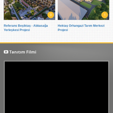
0
1
Referans Beşiktaş - Abbasağa
Hektaş Orhangazi Tarım Merkezi
Yerleşkesi Projesi
Projesi
Tanıtım Filmi