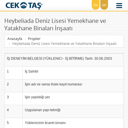
EN
AR
Heybeliada Deniz Lisesi Yemekhane ve
Yatakhane Binaları İnşaatı
Anasayfa
Projeler
Heybeliada Deniz Lisesi Yemekhane ve Yatakhane Binaları İnşaatı
İŞ DENEYİM BELGESİ (YÜKLENICI - İŞ BİTİRME) Tarih: 30.06.2003
1
İş Sahibi
2
İşin adı ve varsa ihale kayıt numarası
3
İşin yapıldığı yer
4
Uygulanan yapı tekniği
5
Yüklenicinin ticaret ünvanı